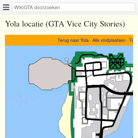
Yola locatie (GTA Vice City Stories)
Terug naar Yola
·
Alle vindplaatsen
·
Teru