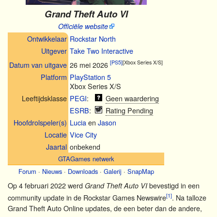
Grand Theft Auto VI
Officiële website
Ontwikkelaar
Rockstar North
Uitgever
Take Two Interactive
[PS5]
[Xbox Series X/S]
26 mei 2026
Datum van uitgave
Platform
PlayStation 5
Xbox Series X/S
Leeftijdsklasse
PEGI
:
Geen waardering
ESRB
:
Rating Pending
Hoofdrolspeler(s)
Lucia
en
Jason
Locatie
Vice City
Jaartal
onbekend
GTAGames netwerk
Forum
·
Nieuws
·
Downloads
·
Galerij
·
SnapMap
Op 4 februari 2022 werd
bevestigd in een
Grand Theft Auto VI
[1]
community update in de Rockstar Games Newswire
. Na talloze
Grand Theft Auto Online updates, de een beter dan de andere,