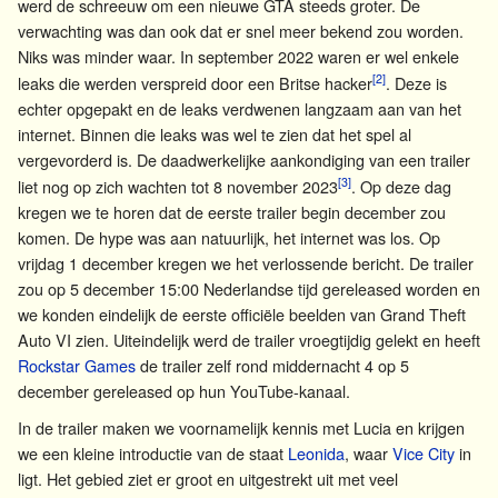
werd de schreeuw om een nieuwe GTA steeds groter. De
verwachting was dan ook dat er snel meer bekend zou worden.
Niks was minder waar. In september 2022 waren er wel enkele
[2]
leaks die werden verspreid door een Britse hacker
. Deze is
echter opgepakt en de leaks verdwenen langzaam aan van het
internet. Binnen die leaks was wel te zien dat het spel al
vergevorderd is. De daadwerkelijke aankondiging van een trailer
[3]
liet nog op zich wachten tot 8 november 2023
. Op deze dag
kregen we te horen dat de eerste trailer begin december zou
komen. De hype was aan natuurlijk, het internet was los. Op
vrijdag 1 december kregen we het verlossende bericht. De trailer
zou op 5 december 15:00 Nederlandse tijd gereleased worden en
we konden eindelijk de eerste officiële beelden van Grand Theft
Auto VI zien. Uiteindelijk werd de trailer vroegtijdig gelekt en heeft
Rockstar Games
de trailer zelf rond middernacht 4 op 5
december gereleased op hun YouTube-kanaal.
In de trailer maken we voornamelijk kennis met Lucia en krijgen
we een kleine introductie van de staat
Leonida
, waar
Vice City
in
ligt. Het gebied ziet er groot en uitgestrekt uit met veel