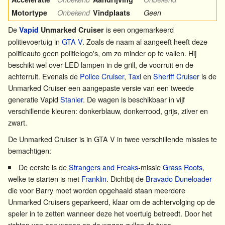
Motortype
Onbekend
Vindplaats
Geen
De
is een ongemarkeerd
Vapid
Unmarked Cruiser
politievoertuig in
GTA V
. Zoals de naam al aangeeft heeft deze
politieauto geen politielogo's, om zo minder op te vallen. Hij
beschikt wel over LED lampen in de grill, de voorruit en de
achterruit. Evenals de
Police Cruiser
,
Taxi
en
Sheriff Cruiser
is de
Unmarked Cruiser een aangepaste versie van een tweede
generatie Vapid
Stanier
. De wagen is beschikbaar in vijf
verschillende kleuren: donkerblauw, donkerrood, grijs, zilver en
zwart.
De Unmarked Cruiser is in GTA V in twee verschillende missies te
bemachtigen:
De eerste is de
Strangers and Freaks
-missie
Grass Roots
,
welke te starten is met
Franklin
. Dichtbij de
Bravado
Duneloader
die voor Barry moet worden opgehaald staan meerdere
Unmarked Cruisers geparkeerd, klaar om de achtervolging op de
speler in te zetten wanneer deze het voertuig betreedt. Door het
richten van een wapen op de wagen zullen de twee