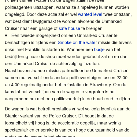
politieagenten uitstappen, waarna ze simpelweg kunnen worden
omgelegd. Door deze actie zal er wel
wanted level
twee ontstaan,
wat best dient kwijtgeraakt te worden alvorens de Unmarked
Cruiser naar een garage of
safe house
te brengen.
Een tweede mogelijkheid om een Unmarked Cruiser te
bemachtigen is tijdens een
Smoke on the water
-missie die tevens
enkel met Franklin te starten is. Wanneer een
busje
van het
bedrijf terug naar de shop moet worden gebracht zal nu en dan
een Unmarked Cruiser de achtervolging inzetten.
Naast bovenstaande missies patrouilleert de Unmarked Cruiser
samen met verschillende andere politievoertuigen tussen 22:00
en 4:00 regelmatig onder het treinstation in Strawberry. Om de
kans tot het verschijnen van de wagen te vergroten is het
aangeraden om met een politievoertuig in de buurt rond te rijden.
De wagen is wat betreft prestaties vrijwel volledig identiek aan de
Stanier variant van de Police Cruiser. Dit houdt in dat de
topsnelheid vrij hoog is, de acceleratie degelijk, maar weinig
spectaculair en er sprake is van een hoge duurzaamheid van de
motor en de wagen in het algemeen.