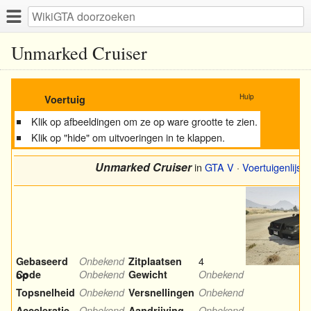
Unmarked Cruiser
Hulp
Voertuig
Klik op afbeeldingen om ze op ware grootte te zien.
Klik op "hide" om uitvoeringen in te klappen.
Unmarked Cruiser
in
GTA V
·
Voertuigenlijst
4
Gebaseerd
Onbekend
Zitplaatsen
Code
Onbekend
Gewicht
Onbekend
op
Topsnelheid
Onbekend
Versnellingen
Onbekend
Acceleratie
Onbekend
Aandrijving
Onbekend