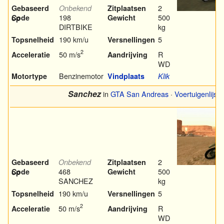
2
Gebaseerd
Onbekend
Zitplaatsen
198
500
Code
Gewicht
op
DIRTBIKE
kg
190 km/u
5
Topsnelheid
Versnellingen
2
50 m/s
R
Acceleratie
Aandrijving
WD
Benzinemotor
Motortype
Vindplaats
Klik
Sanchez
in
GTA San Andreas
·
Voertuigenlijst
2
Gebaseerd
Onbekend
Zitplaatsen
468
500
Code
Gewicht
op
SANCHEZ
kg
190 km/u
5
Topsnelheid
Versnellingen
2
50 m/s
R
Acceleratie
Aandrijving
WD