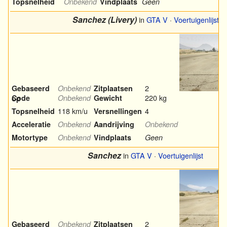
Topsnelheid
Onbekend
Vindplaats
Geen
Sanchez (Livery)
in
GTA V
·
Voertuigenlijst
2
Gebaseerd
Onbekend
Zitplaatsen
220 kg
Code
Onbekend
Gewicht
op
118 km/u
4
Topsnelheid
Versnellingen
Acceleratie
Onbekend
Aandrijving
Onbekend
Motortype
Onbekend
Vindplaats
Geen
Sanchez
in
GTA V
·
Voertuigenlijst
2
Gebaseerd
Onbekend
Zitplaatsen