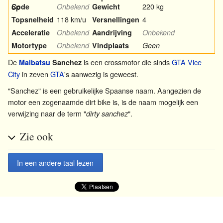
220 kg
Code
Onbekend
Gewicht
op
118 km/u
4
Topsnelheid
Versnellingen
Acceleratie
Onbekend
Aandrijving
Onbekend
Motortype
Onbekend
Vindplaats
Geen
De
is een crossmotor die sinds
GTA Vice
Maibatsu
Sanchez
City
in zeven
GTA
's aanwezig is geweest.
"Sanchez" is een gebruikelijke Spaanse naam. Aangezien de
motor een zogenaamde dirt bike is, is de naam mogelijk een
verwijzing naar de term "
".
dirty sanchez
Zie ook
In een andere taal lezen