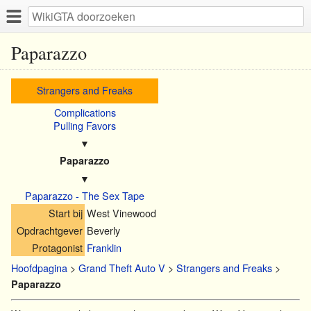
Paparazzo
Strangers and Freaks
Complications
Pulling Favors
▼
Paparazzo
▼
Paparazzo - The Sex Tape
Start bij
West Vinewood
Opdrachtgever
Beverly
Protagonist
Franklin
Hoofdpagina
>
Grand Theft Auto V
>
Strangers and Freaks
>
Paparazzo