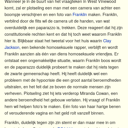
Wanneer je in de buurt van het vraagteken in West Vinewood
komt, zal er plotseling een man met een camera van achter een
boompje verschijnen en een foto van
Franklin
maken. Franklin,
verblind door de flits wil de camera uit de handen, van wat
overduidelijk een paparazzo is, trekken. Deze reageert dat hij zijn
constitutionele rechten kent en dat hij toch weet waarom Franklin
hier is. Blijkbaar staat het tweetal voor het huis waarin
Clay
Jackson
, een bekende homoseksuele rapper, verblijft en wordt
Franklin aanzien als één van diens homoseksuele vriendjes. Er
ontstaat een ongemakkelijke situatie, waarin Franklin boos wordt
en de paparazzo duidelijk probeert te maken dat hij niets tegen
de zwarte gemeenschap heeft. Hij heeft duidelijk wel een
probleem met de hypocrisie die een groot aantal beroemdheden
uitstralen, en het feit dat ze boven de normale mensen zijn
verheven. Plotseling ziet hij iets verderop Miranda Cowan, een
andere beroemdheid het gebouw verlaten. Hij vraagt of Franklin
hem wil helpen foto's te maken. Eén foto van haar harige benen
of verouderende vagina en het geld rolt vanzelf binnen.
Franklin, duidelijk tegen zijn zin stemt er dan maar mee in om