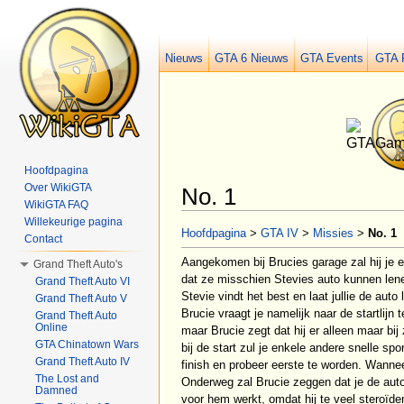
Nieuws
GTA 6 Nieuws
GTA Events
GTA 
Hoofdpagina
Over WikiGTA
No. 1
WikiGTA FAQ
Ga naar:
navigatie
,
zoeken
Willekeurige pagina
Hoofdpagina
>
GTA IV
>
Missies
>
No. 1
Contact
Aangekomen bij Brucies garage zal hij je 
Grand Theft Auto's
dat ze misschien Stevies auto kunnen len
Grand Theft Auto VI
Stevie vindt het best en laat jullie de aut
Grand Theft Auto V
Brucie vraagt je namelijk naar de startlijn 
Grand Theft Auto
Online
maar Brucie zegt dat hij er alleen maar bij
GTA Chinatown Wars
bij de start zul je enkele andere snelle sp
Grand Theft Auto IV
finish en probeer eerste te worden. Wanneer
The Lost and
Onderweg zal Brucie zeggen dat je de auto 
Damned
voor hem werkt, omdat hij te veel steroïde