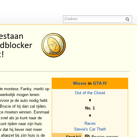
Missie
in
GTA IV
De monteur, Fanky, merkt op
Out of the Closet
werkelijk mogen lenen.
aarvoor je de auto nodig hebt.
▼
rucie of hij dan zal rijden,
No. 1
e race moeten winnen. Eenmaal
▼
 snel als je kunt naar de
Races
nt rijden naar zijn huis.
Stevie's Car Theft
dat hij liever niet meer
fgezet bij zijn huis is de
Brucies garage