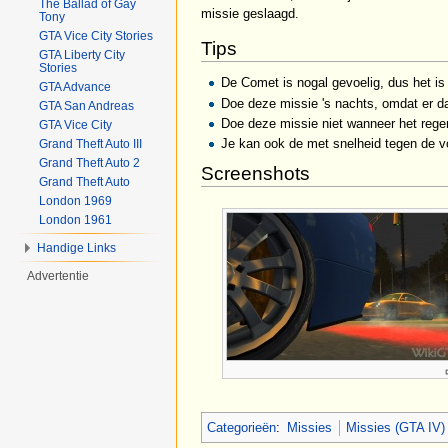
The Ballad of Gay
missie geslaagd.
Tony
GTA Vice City Stories
Tips
GTA Liberty City
Stories
De Comet is nogal gevoelig, dus het is
GTA Advance
Doe deze missie 's nachts, omdat er da
GTA San Andreas
Doe deze missie niet wanneer het regen
GTA Vice City
Je kan ook de met snelheid tegen de voo
Grand Theft Auto III
Grand Theft Auto 2
Screenshots
Grand Theft Auto
London 1969
London 1961
Handige Links
Advertentie
Categorieën
:
Missies
Missies (GTA IV)