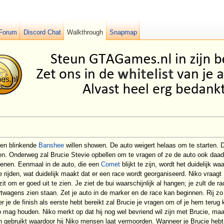
Forum
Discord Chat
Walkthrough
Snapmap
een blinkende
Banshee
willen showen. De auto weigert helaas om te starten. 
en. Onderweg zal Brucie Stevie opbellen om te vragen of ze de auto ook daad
o lenen. Eenmaal in de auto, die een
Comet
blijkt te zijn, wordt het duidelijk w
te rijden, wat duidelijk maakt dat er een race wordt georganiseerd. Niko vraagt B
 zit om er goed uit te zien. Je ziet de bui waarschijnlijk al hangen; je zult d
ortwagens zien staan. Zet je auto in de marker en de race kan beginnen. Rij zo
 je de finish als eerste hebt bereikt zal Brucie je vragen om of je hem terug ku
mag houden. Niko merkt op dat hij nog wel bevriend wil zijn met Brucie, maar 
n gebruikt waardoor hij Niko mensen laat vermoorden. Wanneer je Brucie hebt a