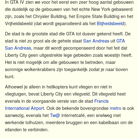
In GTA IV zien we voor het eerst een zeer hoog aantal gebouwen
die duidelijk op de gebouwen van het echte New York gebaseerd
zijn, zoals het Chrysler Building, het Empire State Building en het
Vrijheidsbeeld (dat wordt geparodieerd als het
Blijheidsbeeld
).
De stad is de grootste stad die GTA tot dusver gekend heeft. De
stad is niet zo groot als de gehele staat
San Andreas
uit
GTA
San Andreas
, maar dit wordt gecompenseerd door het feit dat
Liberty City geen uitgestrekte lege gebieden zoals woestijn heeft.
Het is niet mogelijk om alle gebouwen te betreden, maar
sommige wolkenkrabbers zijn toegankelijk zodat je naar boven
kunt.
Alhoewel je alleen in helikopters kunt vliegen en niet in
vliegtuigen, bevat Liberty City een vliegveld. Dit vliegveld heet
evenals in de voorgaande versie van de stad
Francis
International Airport
. Ook de bekende bovengrondse
metro
is ook
aanwezig, evenals het
Tw@
internetcafé, een snelweg met
werkende tolhuizen, meerdere bruggen en een kabelbaan om de
eilanden te verbinden.