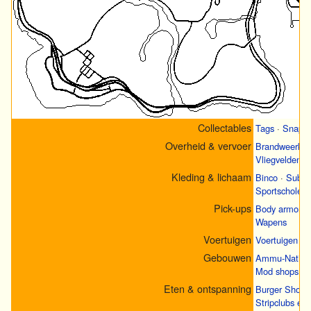
Collectables
Tags
·
Snapsh
Overheid & vervoer
Brandweerkaz
Vliegvelden
Kleding & lichaam
Binco
·
Sub U
Sportscholen
Pick-ups
Body armor
·
Wapens
Voertuigen
Voertuigen
·
E
Gebouwen
Ammu-Nation
Mod shops
·
P
Eten & ontspanning
Burger Shot
Stripclubs en