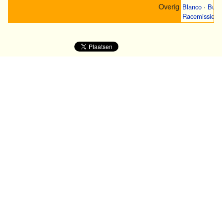
Overig
Blanco
·
Bugs
Racemissies