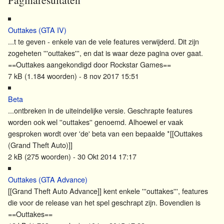
Outtakes (GTA IV)
...t te geven - enkele van de vele features verwijderd. Dit zijn
zogeheten '''
outtakes
''', en dat is waar deze pagina over gaat.
==
Outtakes
aangekondigd door Rockstar Games==
7 kB (1.184 woorden) - 8 nov 2017 15:51
Beta
...ontbreken in de uiteindelijke versie. Geschrapte features
worden ook wel ''
outtakes
'' genoemd. Alhoewel er vaak
gesproken wordt over 'de' beta van een bepaalde *[[
Outtakes
(Grand Theft Auto)]]
2 kB (275 woorden) - 30 Okt 2014 17:17
Outtakes (GTA Advance)
[[Grand Theft Auto Advance]] kent enkele '''
outtakes
''', features
die voor de release van het spel geschrapt zijn. Bovendien is
==
Outtakes
==