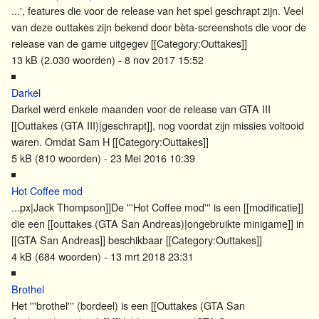
...', features die voor de release van het spel geschrapt zijn. Veel
van deze
outtakes
zijn bekend door bèta-screenshots die voor de
release van de game uitgegev [[Category:
Outtakes
]]
13 kB (2.030 woorden) - 8 nov 2017 15:52
Darkel
Darkel werd enkele maanden voor de release van GTA III
[[
Outtakes
(GTA III)|geschrapt]], nog voordat zijn missies voltooid
waren. Omdat Sam H [[Category:
Outtakes
]]
5 kB (810 woorden) - 23 Mei 2016 10:39
Hot Coffee mod
...px|Jack Thompson]]De '''Hot Coffee mod''' is een [[modificatie]]
die een [[
outtakes
(GTA San Andreas)|ongebruikte minigame]] in
[[GTA San Andreas]] beschikbaar [[Category:
Outtakes
]]
4 kB (684 woorden) - 13 mrt 2018 23:31
Brothel
Het '''brothel''' (bordeel) is een [[
Outtakes
(GTA San