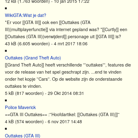
12 kB (1.763 woorden) - 10 jan 2015 17:22
WikiGTA:Wist je dat?
*Er voor [[GTA III]] ook een [[
Outtakes
(GTA
III)|multiplayerfunctie]] via internet gepland was? *[[Curtly]] een
[[
Outtakes
(GTA III)|verwijderd]] personage uit [[GTA III]] is?
43 kB (6.605 woorden) - 4 mrt 2017 18:06
Outtakes (Grand Theft Auto)
[[Grand Theft Auto]] heeft verschillende '''
outtakes
''', features die
voor de release van het spel geschrapt zijn. ...end te vinden
onder het kopje ''Cars''. Op de website zijn de onderstaande
outtakes
te vinden.
5 kB (817 woorden) - 29 Okt 2014 08:31
Police Maverick
==GTA III
Outtakes
== :''Hoofdartikel: [[
Outtakes
(GTA III)]]''
4 kB (574 woorden) - 6 nov 2017 14:48
Outtakes (GTA III)