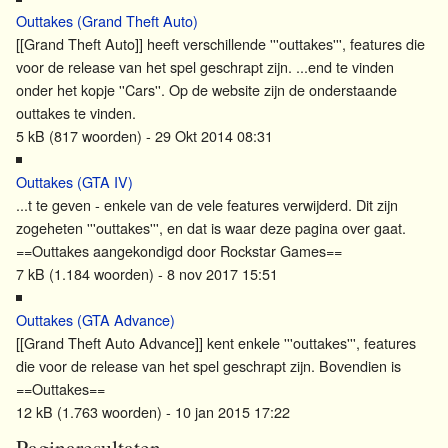
Outtakes (Grand Theft Auto)
[[Grand Theft Auto]] heeft verschillende '''
outtakes
''', features die
voor de release van het spel geschrapt zijn. ...end te vinden
onder het kopje ''Cars''. Op de website zijn de onderstaande
outtakes
te vinden.
5 kB (817 woorden) - 29 Okt 2014 08:31
Outtakes (GTA IV)
...t te geven - enkele van de vele features verwijderd. Dit zijn
zogeheten '''
outtakes
''', en dat is waar deze pagina over gaat.
==
Outtakes
aangekondigd door Rockstar Games==
7 kB (1.184 woorden) - 8 nov 2017 15:51
Outtakes (GTA Advance)
[[Grand Theft Auto Advance]] kent enkele '''
outtakes
''', features
die voor de release van het spel geschrapt zijn. Bovendien is
==
Outtakes
==
12 kB (1.763 woorden) - 10 jan 2015 17:22
Paginaresultaten