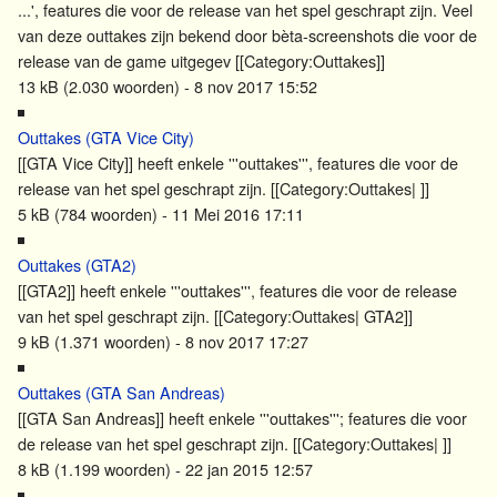
...', features die voor de release van het spel geschrapt zijn. Veel
van deze
outtakes
zijn bekend door bèta-screenshots die voor de
release van de game uitgegev [[Category:
Outtakes
]]
13 kB (2.030 woorden) - 8 nov 2017 15:52
Outtakes (GTA Vice City)
[[GTA Vice City]] heeft enkele '''
outtakes
''', features die voor de
release van het spel geschrapt zijn. [[Category:
Outtakes
| ]]
5 kB (784 woorden) - 11 Mei 2016 17:11
Outtakes (GTA2)
[[GTA2]] heeft enkele '''
outtakes
''', features die voor de release
van het spel geschrapt zijn. [[Category:
Outtakes
| GTA2]]
9 kB (1.371 woorden) - 8 nov 2017 17:27
Outtakes (GTA San Andreas)
[[GTA San Andreas]] heeft enkele '''
outtakes
'''; features die voor
de release van het spel geschrapt zijn. [[Category:
Outtakes
| ]]
8 kB (1.199 woorden) - 22 jan 2015 12:57