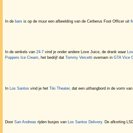
In de
bars
is op de muur een afbeelding van de Cerberus Foot Officer uit
M
In de winkels van
24-7
vind je onder andere Love Juice, de drank waar
Lov
Poppers Ice Cream
, het bedrijf dat
Tommy Vercetti
overnam in
GTA Vice C
In
Los Santos
vind je het
Tiki Theater
, dat een uithangbord in de vorm va
Door
San Andreas
rijden busjes van
Los Santos Delivery
. De afkorting LS