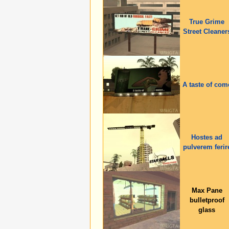
True Grime
Street Cleaner
A taste of com
Hostes ad
pulverem ferir
Max Pane
bulletproof
glass