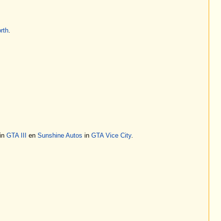
rth
.
in
GTA III
en
Sunshine Autos
in
GTA Vice City
.