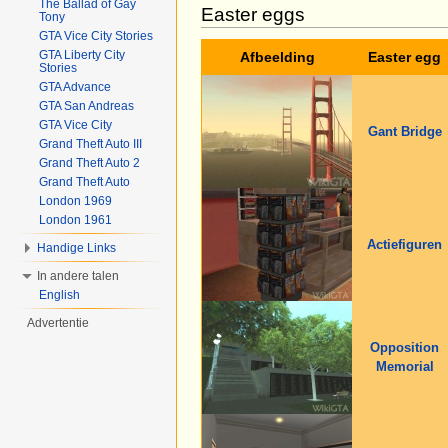
The Ballad of Gay
Easter eggs
Tony
GTA Vice City Stories
GTA Liberty City
Afbeelding
Easter egg
Stories
GTA Advance
GTA San Andreas
GTA Vice City
Gant Bridge
Grand Theft Auto III
Grand Theft Auto 2
Grand Theft Auto
London 1969
London 1961
Actiefiguren
Handige Links
In andere talen
English
Advertentie
Opposition
Memorial