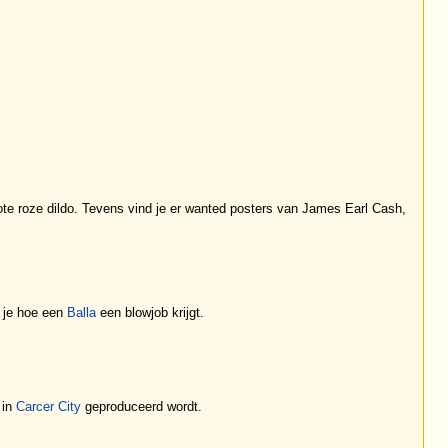
ote roze dildo. Tevens vind je er wanted posters van James Earl Cash,
e je hoe een
Balla
een blowjob krijgt.
 in
Carcer City
geproduceerd wordt.