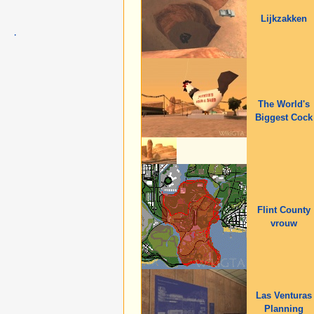
Lijkzakken
·
The World's
Biggest Cock
Flint County
vrouw
Las Venturas
Planning