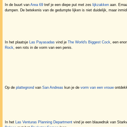
In de buurt van
Area 69
tref je een diepe put met zes
lijkzakken
aan. Ernaa
dumpen. De betekenis van de gedumpte lijken is niet duidelijk, maar inmidd
In het plaatsje
Las Payasadas
vind je
The World's Biggest Cock
, een eno
Rock
, een rots in de vorm van een penis.
Op de
plattegrond
van
San Andreas
kun je de
vorm van een vrouw
ontdek
In het
Las Venturas Planning Department
vind je een blauwdruk van Stark