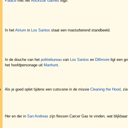
Palace
met het
Rockstar Games
logo.
In het
Atrium
in
Los Santos
staat een masturberend standbeeld.
In de douche van het
politiebureau
van
Los Santos
en
Dillimore
ligt een gr
het hoofdpersonage uit
Manhunt
.
b
Als je goed oplet tijdens een cutscene in de missie
Cleaning the Hood
, zi
Her en der in
San Andreas
zijn flessen Carcer Gas te vinden, wat blijkbaar