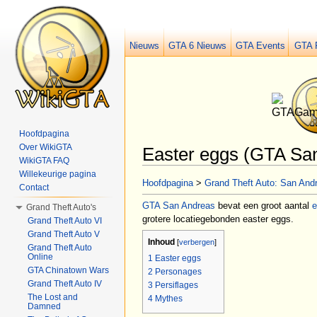
Nieuws
GTA 6 Nieuws
GTA Events
GTA 
Hoofdpagina
Over WikiGTA
Easter eggs (GTA Sa
WikiGTA FAQ
Ga naar:
navigatie
,
zoeken
Willekeurige pagina
Hoofdpagina
>
Grand Theft Auto: San And
Contact
GTA San Andreas
bevat een groot aantal
e
Grand Theft Auto's
grotere locatiegebonden easter eggs.
Grand Theft Auto VI
Grand Theft Auto V
Inhoud
[
verbergen
]
Grand Theft Auto
Online
1
Easter eggs
GTA Chinatown Wars
2
Personages
Grand Theft Auto IV
3
Persiflages
The Lost and
4
Mythes
Damned