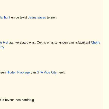
anhunt
en de tekst
Jesus saves
te zien.
e Fist
aan verslaafd was. Ook is er ijs te vinden van ijsfabrikant
Cherry
ity
.
n een
Hidden Package
van
GTA Vice City
heeft.
D is tevens een harddrug.