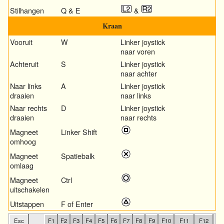
Stilhangen
Q & E
&
Kraan
Vooruit
W
Linker joystick
naar voren
Achteruit
S
Linker joystick
naar achter
Naar links
A
Linker joystick
draaien
naar links
Naar rechts
D
Linker joystick
draaien
naar rechts
Magneet
Linker Shift
omhoog
Magneet
Spatiebalk
omlaag
Magneet
Ctrl
uitschakelen
Uitstappen
F of Enter
Esc
F1
F2
F3
F4
F5
F6
F7
F8
F9
F10
F11
F12
S