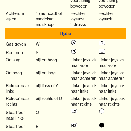
voorzichtig
voorzichtig
bewegen
bewegen
Achterom
1 (numpad) of
Rechter
Rechter
kijken
middelste
joystick
joystick
muisknop
indrukken
Hydra
Gas geven
W
Remmen
S
Omlaag
pijl omhoog
Linker joystick
Linker joystick
naar voren
naar voren
Omhoog
pijl omlaag
Linker joystick
Linker joystick
naar achteren
naar achteren
Rolroer naar
pijl links of A
Linker joystick
Linker joystick
links
naar links
naar links
Rolroer naar
pijl rechts of D
Linker joystick
Linker joystick
rechts
naar rechts
naar rechts
Staartroer
Q
naar links
Staartroer
E