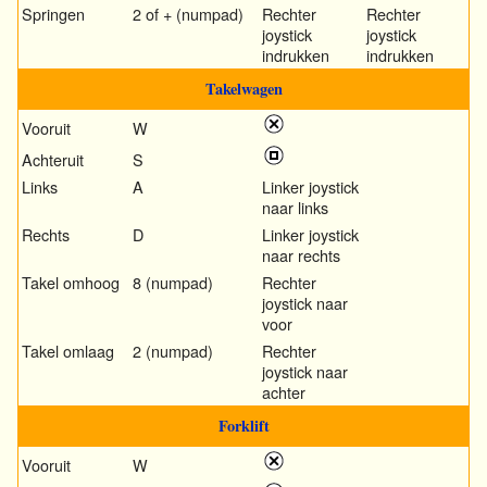
Springen
2 of + (numpad)
Rechter
Rechter
joystick
joystick
indrukken
indrukken
Takelwagen
Vooruit
W
Achteruit
S
Links
A
Linker joystick
naar links
Rechts
D
Linker joystick
naar rechts
Takel omhoog
8 (numpad)
Rechter
joystick naar
voor
Takel omlaag
2 (numpad)
Rechter
joystick naar
achter
Forklift
Vooruit
W