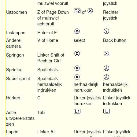
muiswiel vooruit
joystick
Uitzoomen
Z of Page Down
of
Rechter
of muiswiel
joystick
achteruit
Instappen
Enter of F
Andere
V of Home
select
Back button
camera
Springen
Linker Shift of
Rechter Ctrl
Sprinten
Spatiebalk
Super sprint
Spatiebalk
herhaaldelijk
herhaaldelijk
herhaaldelijk
indrukken
indrukken
indrukken
Hurken
C
Linker joystick
Linker joystick
indrukken
indrukken
Actie
Tab
uitvoeren/stats
zien
Lopen
Linker Alt
Linker joystick
Linker joystick