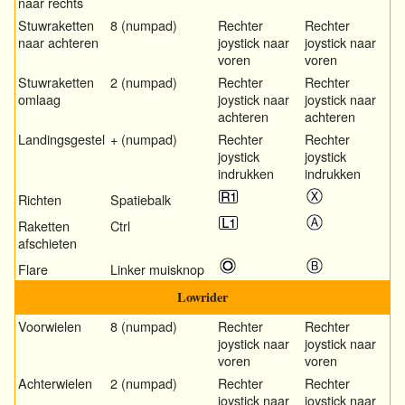
naar rechts
Stuwraketten
8 (numpad)
Rechter
Rechter
naar achteren
joystick naar
joystick naar
voren
voren
Stuwraketten
2 (numpad)
Rechter
Rechter
omlaag
joystick naar
joystick naar
achteren
achteren
Landingsgestel
+ (numpad)
Rechter
Rechter
joystick
joystick
indrukken
indrukken
Richten
Spatiebalk
Raketten
Ctrl
afschieten
Flare
Linker muisknop
Lowrider
Voorwielen
8 (numpad)
Rechter
Rechter
joystick naar
joystick naar
voren
voren
Achterwielen
2 (numpad)
Rechter
Rechter
joystick naar
joystick naar