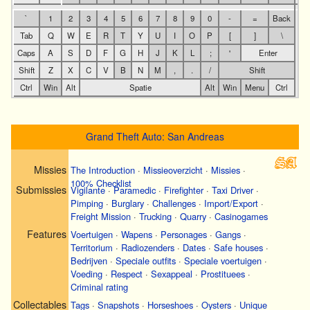
`
1
2
3
4
5
6
7
8
9
0
-
=
Back
Tab
Q
W
E
R
T
Y
U
I
O
P
[
]
\
Caps
A
S
D
F
G
H
J
K
L
;
'
Enter
Shift
Z
X
C
V
B
N
M
,
.
/
Shift
Ctrl
Win
Alt
Spatie
Alt
Win
Menu
Ctrl
Grand Theft Auto: San Andreas
Missies
The Introduction
·
Missieoverzicht
·
Missies
·
100% Checklist
Submissies
Vigilante
·
Paramedic
·
Firefighter
·
Taxi Driver
·
Pimping
·
Burglary
·
Challenges
·
Import/Export
·
Freight Mission
·
Trucking
·
Quarry
·
Casinogames
Features
Voertuigen
·
Wapens
·
Personages
·
Gangs
·
Territorium
·
Radiozenders
·
Dates
·
Safe houses
·
Bedrijven
·
Speciale outfits
·
Speciale voertuigen
·
Voeding
·
Respect
·
Sexappeal
·
Prostituees
·
Criminal rating
Collectables
Tags
·
Snapshots
·
Horseshoes
·
Oysters
·
Unique