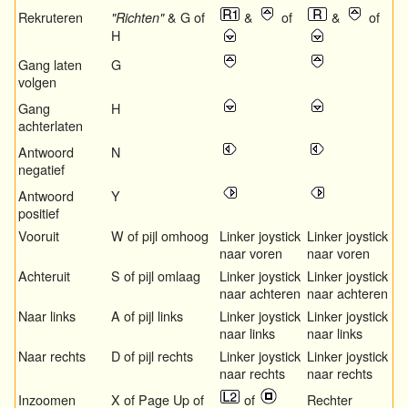
Rekruteren
& G of
&
of
&
of
"Richten"
H
Gang laten
G
volgen
Gang
H
achterlaten
Antwoord
N
negatief
Antwoord
Y
positief
Vooruit
W of pijl omhoog
Linker joystick
Linker joystick
naar voren
naar voren
Achteruit
S of pijl omlaag
Linker joystick
Linker joystick
naar achteren
naar achteren
Naar links
A of pijl links
Linker joystick
Linker joystick
naar links
naar links
Naar rechts
D of pijl rechts
Linker joystick
Linker joystick
naar rechts
naar rechts
Inzoomen
X of Page Up of
of
Rechter