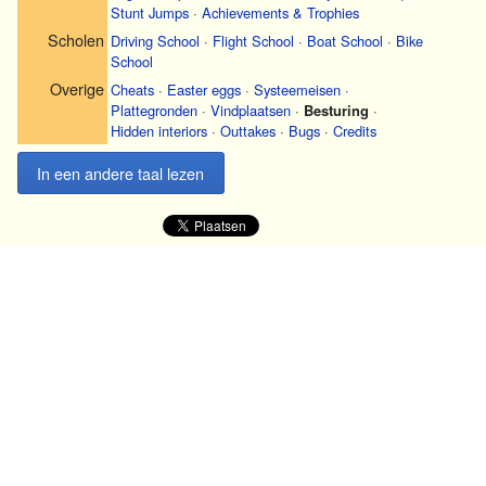
Stunt Jumps
·
Achievements & Trophies
Scholen
Driving School
·
Flight School
·
Boat School
·
Bike
School
Overige
Cheats
·
Easter eggs
·
Systeemeisen
·
Plattegronden
·
Vindplaatsen
·
Besturing
·
Hidden interiors
·
Outtakes
·
Bugs
·
Credits
In een andere taal lezen