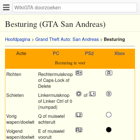
Besturing (GTA San Andreas)
Hoofdpagina
>
Grand Theft Auto: San Andreas
>
Besturing
Actie
PC
PS2
Xbox
Besturing te voet
Richten
Rechtermuisknop
of Caps-Lock of
Delete
Schieten
Linkermuisknop
of
of Linker Ctrl of 0
(numpad)
Vorig
Q of muiswiel
wapen/doelwit
achteruit
Volgend
E of muiswiel
wapen/doelwit
vooruit