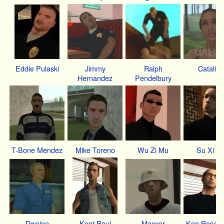
Eddie Pulaski
Jimmy
Ralph
Catalina
Hernandez
Pendelbury
T-Bone Mendez
Mike Toreno
Wu Zi Mu
Su Xi M
Dwaine
Kent Paul
Maccer
Ken Rosen