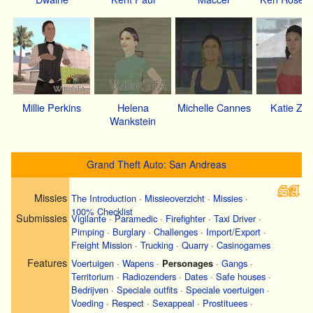
Millie Perkins
Helena
Michelle Cannes
Katie Zh
Wankstein
Grand Theft Auto: San Andreas
Missies
The Introduction
·
Missieoverzicht
·
Missies
·
100% Checklist
Submissies
Vigilante
·
Paramedic
·
Firefighter
·
Taxi Driver
·
Pimping
·
Burglary
·
Challenges
·
Import/Export
·
Freight Mission
·
Trucking
·
Quarry
·
Casinogames
Features
Voertuigen
·
Wapens
·
Personages
·
Gangs
·
Territorium
·
Radiozenders
·
Dates
·
Safe houses
·
Bedrijven
·
Speciale outfits
·
Speciale voertuigen
·
Voeding
·
Respect
·
Sexappeal
·
Prostituees
·