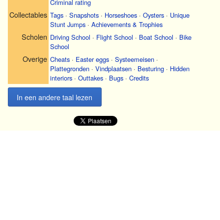
Criminal rating
Collectables
Tags
·
Snapshots
·
Horseshoes
·
Oysters
·
Unique
Stunt Jumps
·
Achievements & Trophies
Scholen
Driving School
·
Flight School
·
Boat School
·
Bike
School
Overige
Cheats
·
Easter eggs
·
Systeemeisen
·
Plattegronden
·
Vindplaatsen
·
Besturing
·
Hidden
interiors
·
Outtakes
·
Bugs
·
Credits
In een andere taal lezen